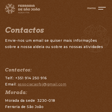
Aldeia Viva
menu
A simbologia da Ferraria de São João
A Ferraria
Contactos
Os locais de interesse da nossa aldeia
Envie-nos um email se quiser mais informações
Onde?
sobre a nossa aldeia ou sobre as nossas atividades
Onde ficar, onde comer e o que fazer
Os Ferreiros
Contactos:
As histórias da nossa comunidade
Telf.: +351 914 250 916
Email:
associacaofsj@gmail.com
Morada:
Morada da sede 3230-018
Ferraria de São João